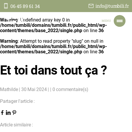
info@tumbili.fr
06 45 89 61 34
Tumbili
Warning
: Undefined array key 0 in
MENU
/home/tumbili/domains/tumbili.fr/public_html/wp-
content/themes/base_2022/single.php
on line
36
Warning
: Attempt to read property "slug" on null in
ACCUEIL
/home/tumbili/domains/tumbili.fr/public_html/wp-
NOS VOYAGES
content/themes/base_2022/single.php
on line
36
NOTRE ENGAGEMENT
TOUT SUR NOUS
Et toi dans tout ça ?
JE PARS EN TANZANIE
CONTACT
FAIRE UN DON
Mathilde | 30 Mai 2024 | | 0 commentaire(s)
Partager l'article :
Article similaire :