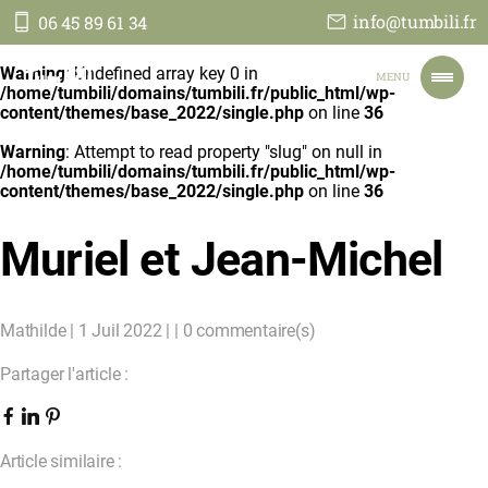
info@tumbili.fr
06 45 89 61 34
Tumbili
Warning
: Undefined array key 0 in
MENU
/home/tumbili/domains/tumbili.fr/public_html/wp-
content/themes/base_2022/single.php
on line
36
Warning
: Attempt to read property "slug" on null in
ACCUEIL
/home/tumbili/domains/tumbili.fr/public_html/wp-
NOS VOYAGES
content/themes/base_2022/single.php
on line
36
NOTRE ENGAGEMENT
TOUT SUR NOUS
Muriel et Jean-Michel
JE PARS EN TANZANIE
CONTACT
FAIRE UN DON
Mathilde | 1 Juil 2022 | | 0 commentaire(s)
Partager l'article :
Article similaire :