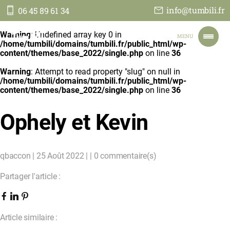
info@tumbili.fr
06 45 89 61 34
Tumbili
Warning
: Undefined array key 0 in
MENU
/home/tumbili/domains/tumbili.fr/public_html/wp-
content/themes/base_2022/single.php
on line
36
Warning
: Attempt to read property "slug" on null in
ACCUEIL
/home/tumbili/domains/tumbili.fr/public_html/wp-
NOS VOYAGES
content/themes/base_2022/single.php
on line
36
NOTRE ENGAGEMENT
TOUT SUR NOUS
Ophely et Kevin
JE PARS EN TANZANIE
CONTACT
FAIRE UN DON
qbaccon | 25 Août 2022 | | 0 commentaire(s)
Partager l'article :
Article similaire :