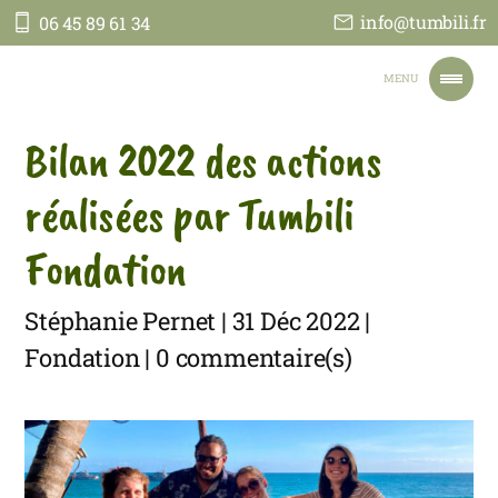
info@tumbili.fr
06 45 89 61 34
Tumbili
MENU
Bilan 2022 des actions
ACCUEIL
NOS VOYAGES
réalisées par Tumbili
NOTRE ENGAGEMENT
TOUT SUR NOUS
Fondation
JE PARS EN TANZANIE
CONTACT
Stéphanie Pernet | 31 Déc 2022 |
FAIRE UN DON
Fondation | 0 commentaire(s)