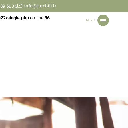
info@tumbili.fr
 89 61 34
n line
36
022/single.php
on line
36
MENU