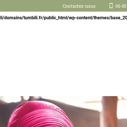
Contactez-nous
06 45
ili.fr/public_html/wp-content/themes/base_2022/single.php
o
i/domains/tumbili.fr/public_html/wp-content/themes/base_2