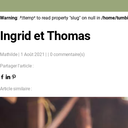
Warning
: Undefined array key 0 in
/home/tumbili/domains/tumb
Warning
: Attempt to read property "slug" on null in
/home/tumbil
Tumbili
Ingrid et Thomas
ACCUEIL
NOS VOYAGES
Mathilde | 1 Août 2021 | | 0 commentaire(s)
NOTRE ENGAGEMENT
TOUT SUR NOUS
Partager l'article :
JE PARS EN TANZANIE
CONTACT
FAIRE UN DON
Article similaire :