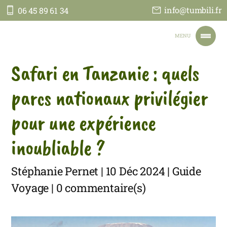
info@tumbili.fr
06 45 89 61 34
Tumbili
MENU
Safari en Tanzanie : quels
ACCUEIL
NOS VOYAGES
parcs nationaux privilégier
NOTRE ENGAGEMENT
TOUT SUR NOUS
pour une expérience
JE PARS EN TANZANIE
CONTACT
inoubliable ?
FAIRE UN DON
Stéphanie Pernet | 10 Déc 2024 | Guide
Voyage | 0 commentaire(s)