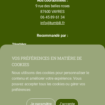
Nos coordonnées :
9 rue des belles roses
87600 VAYRES
06 45 89 61 34
info@tumbili.fr
Recommandé par :
VOS PRÉFÉRENCES EN MATIÈRE DE
COOKIES
Nous utilisons des cookies pour personnaliser le
contenu et améliorer votre expérience. Vous
pouvez accepter tous les cookies ou gérer vos
préférences
Mentions légales
Conditions Générales de Vente
Je paramètre
J'accepte