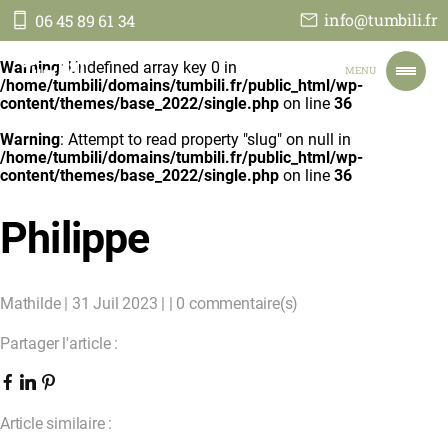
info@tumbili.fr
06 45 89 61 34
Tumbili
Warning
: Undefined array key 0 in
MENU
/home/tumbili/domains/tumbili.fr/public_html/wp-
content/themes/base_2022/single.php
on line
36
Warning
: Attempt to read property "slug" on null in
ACCUEIL
/home/tumbili/domains/tumbili.fr/public_html/wp-
NOS VOYAGES
content/themes/base_2022/single.php
on line
36
NOTRE ENGAGEMENT
TOUT SUR NOUS
Philippe
JE PARS EN TANZANIE
CONTACT
FAIRE UN DON
Mathilde | 31 Juil 2023 | | 0 commentaire(s)
Partager l'article :
Article similaire :