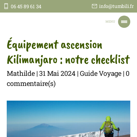
info@tumbili.fr
06 45 89 61 34
Tumbili
MENU
Équipement ascension
ACCUEIL
NOS VOYAGES
Kilimanjaro : notre checklist
NOTRE ENGAGEMENT
TOUT SUR NOUS
Mathilde | 31 Mai 2024 | Guide Voyage | 0
JE PARS EN TANZANIE
CONTACT
commentaire(s)
FAIRE UN DON