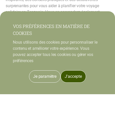
surprenantes pour vous aider à planifier votre voyage
solidaire en Tanzanie. Vous en apprendrez également
davantage sur notre approche éthique et notre
engagement envers les communautés locales, ainsi que
VOS PRÉFÉRENCES EN MATIÈRE DE
sur les projets et les partenariats qui rendront votre voyage
COOKIES
unique en son genre.
Nous utilisons des cookies pour personnaliser le
Embarquez avec nous pour un voyage solidaire
contenu et améliorer votre expérience. Vous
inoubliable en Tanzanie, où l’amour pour la planète et les
pouvez accepter tous les cookies ou gérer vos
gens se conjugue pour créer des souvenirs durables.
préférences
Explorez nos articles, posez des questions et partagez
votre passion pour l’aventure solidaire avec nous.
Je paramètre
J'accepte
Thématiques