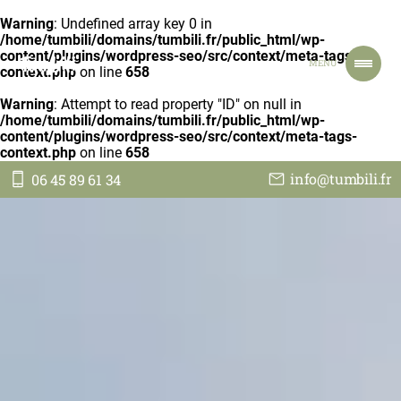
Warning
: Undefined array key 0 in
/home/tumbili/domains/tumbili.fr/public_html/wp-
content/plugins/wordpress-seo/src/context/meta-tags-
Tumbili
MENU
context.php
on line
658
Warning
: Attempt to read property "ID" on null in
/home/tumbili/domains/tumbili.fr/public_html/wp-
ACCUEIL
content/plugins/wordpress-seo/src/context/meta-tags-
NOS VOYAGES
context.php
on line
658
NOTRE ENGAGEMENT
info@tumbili.fr
06 45 89 61 34
TOUT SUR NOUS
JE PARS EN TANZANIE
CONTACT
FAIRE UN DON