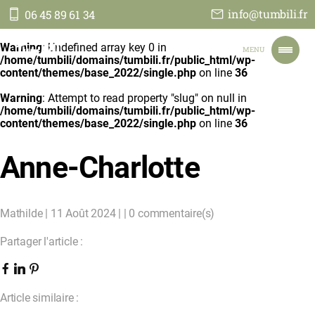
info@tumbili.fr
06 45 89 61 34
Tumbili
Warning
: Undefined array key 0 in
MENU
/home/tumbili/domains/tumbili.fr/public_html/wp-
content/themes/base_2022/single.php
on line
36
Warning
: Attempt to read property "slug" on null in
ACCUEIL
/home/tumbili/domains/tumbili.fr/public_html/wp-
NOS VOYAGES
content/themes/base_2022/single.php
on line
36
NOTRE ENGAGEMENT
TOUT SUR NOUS
Anne-Charlotte
JE PARS EN TANZANIE
CONTACT
FAIRE UN DON
Mathilde | 11 Août 2024 | | 0 commentaire(s)
Partager l'article :
Article similaire :