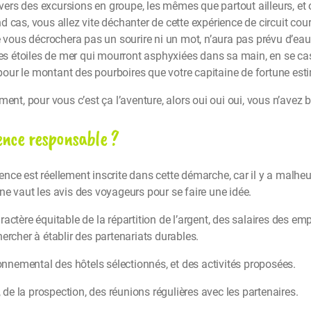
a vers des excursions en groupe, les mêmes que partout ailleurs, et
cas, vous allez vite déchanter de cette expérience de circuit court 
e vous décrochera pas un sourire ni un mot, n’aura pas prévu d’eau 
les étoiles de mer qui mourront asphyxiées dans sa main, en se cass
r pour le montant des pourboires que votre capitaine de fortune est
ent, pour vous c’est ça l’aventure, alors oui oui oui, vous n’avez 
ence responsable ?
’agence est réellement inscrite dans cette démarche, car il y a mal
ne vaut les avis des voyageurs pour se faire une idée.
ctère équitable de la répartition de l’argent, des salaires des emp
ercher à établir des partenariats durables.
ronnemental des hôtels sélectionnés, et des activités proposées.
e la prospection, des réunions régulières avec les partenaires.