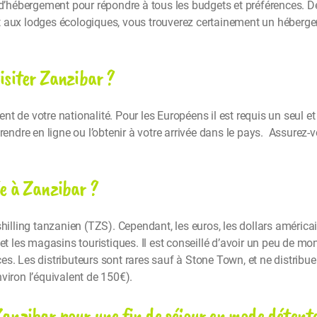
hébergement pour répondre à tous les budgets et préférences. De
t aux lodges écologiques, vous trouverez certainement un héberg
visiter Zanzibar ?
nt de votre nationalité. Pour les Européens il est requis un seul 
prendre en ligne ou l’obtenir à votre arrivée dans le pays. Assurez-
ée à Zanzibar ?
hilling tanzanien (TZS). Cependant, les euros, les dollars américai
 et les magasins touristiques. Il est conseillé d’avoir un peu de m
s. Les distributeurs sont rares sauf à Stone Town, et ne distribu
viron l’équivalent de 150€).
 Zanzibar pour une fin de séjour en mode détent