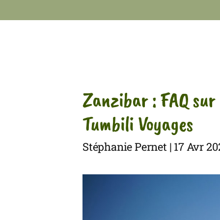
Tumbili
ACCUEIL
NOS VOYAGES
Zanzibar : FAQ sur 
NOTRE ENGAGEMENT
TOUT SUR NOUS
Tumbili Voyages
JE PARS EN TANZANIE
CONTACT
FAIRE UN DON
Stéphanie Pernet | 17 Avr 2